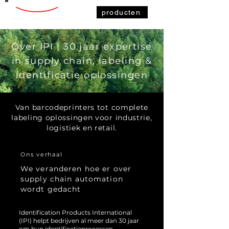
producten
Over IPI | 30 jaar expertise
in supply chain, labeling
&
identificatie oplossingen
Van barcodeprinters tot complete
labeling oplossingen voor industrie,
logistiek en retail.
Ons verhaal
We veranderen hoe er over
supply chain automation
wordt gedacht
Identification Products International
(IPI) helpt bedrijven al meer dan 30 jaar
om hun identificatieprocessen