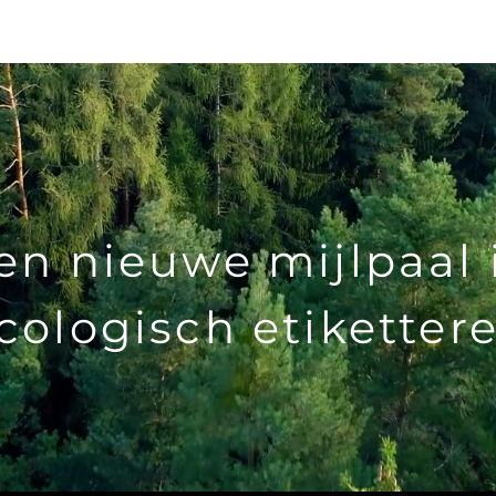
info@identificationproducts.
cts
en nieuwe mijlpaal 
cologisch etiketter