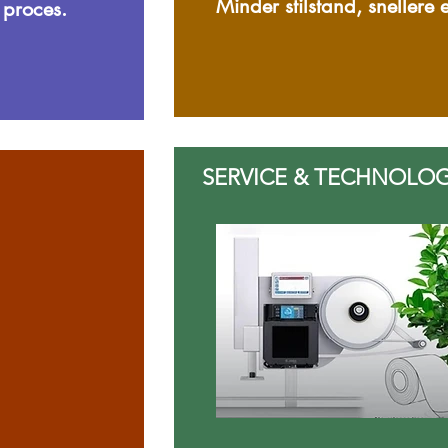
Minder stilstand, snellere 
 proces.
SERVICE & TECHNOLOG