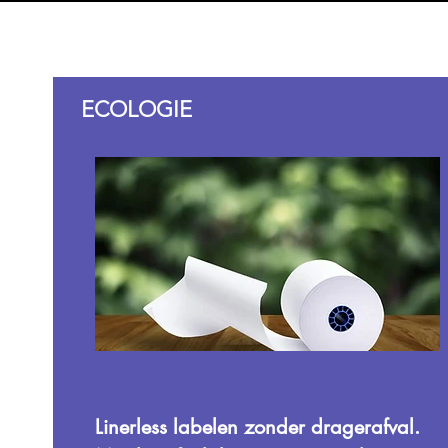
ECOLOGIE
Linerless labelen zonder dragerafval.