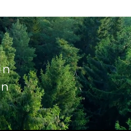
be
Contact
Contact
in
en