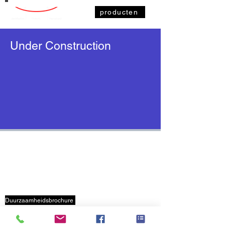
producten
Under Construction
IDENTIFICATIONPRODUCTS.BE
OVER ONS
Veelgestelde vragen
+32 3 653 59 19
info@identificationproducts.be
Duurzaamheidsbrochure