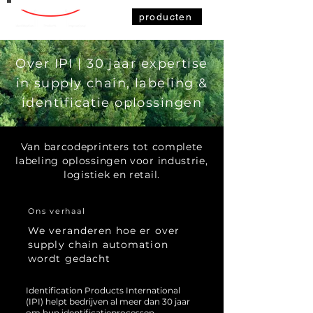
producten
Over IPI | 30 jaar expertise
in supply chain, labeling
&
identificatie oplossingen
Van barcodeprinters tot complete
labeling oplossingen voor industrie,
logistiek en retail.
Ons verhaal
We veranderen hoe er over
supply chain automation
wordt gedacht
Identification Products International
(IPI) helpt bedrijven al meer dan 30 jaar
om hun identificatieprocessen