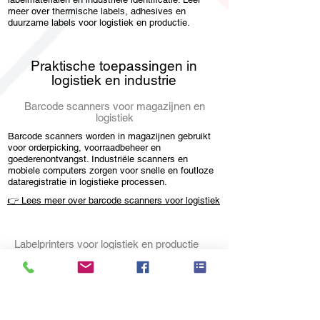
meer over thermische labels, adhesives en
duurzame labels voor logistiek en productie.
Praktische toepassingen in
logistiek en industrie
Barcode scanners voor magazijnen en
logistiek
Barcode scanners worden in magazijnen gebruikt
voor orderpicking, voorraadbeheer en
goederenontvangst. Industriële scanners en
mobiele computers zorgen voor snelle en foutloze
dataregistratie in logistieke processen.
👉 Lees meer over barcode scanners voor logistiek
Labelprinters voor logistiek en productie
Labelprinters worden gebruikt voor het printen van
barcode labels, verzendetiketten en productlabels.
Industriële labelprinters zijn ontworpen voor continu
gebruik in magazijnen en productieomgevingen.
👉 Bekijk onze industriële labelprinters