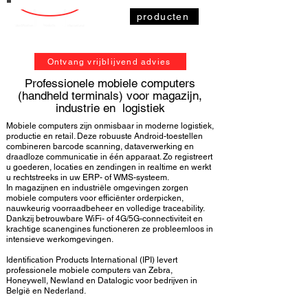
producten
Ontvang vrijblijvend advies
Professionele mobiele computers
(handheld terminals) voor magazijn,
industrie en logistiek
Mobiele computers zijn onmisbaar in moderne logistiek,
productie en retail. Deze robuuste Android-toestellen
combineren
barcode scanning
, dataverwerking en
draadloze communicatie in één apparaat. Zo registreert
u goederen, locaties en zendingen in realtime en werkt
u rechtstreeks in uw ERP- of
WMS-systeem
.
In magazijnen en industriële omgevingen zorgen
mobiele computers voor efficiënter orderpicken
,
nauwkeurig voorraadbeheer en volledige traceability.
Dankzij betrouwbare WiFi- of 4G/5G-connectiviteit en
krachtige scanengines functioneren ze probleemloos in
intensieve werkomgevingen.
Identification Products International (IPI) levert
professionele
mobiele computers van Zebra
,
Honeywell, Newland en Datalogic voor bedrijven in
België en Nederland.