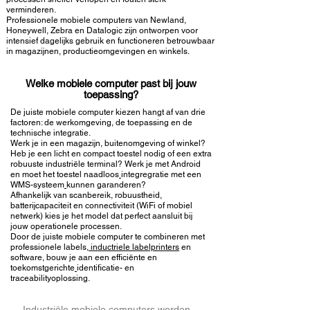
verminderen.
Professionele mobiele computers van Newland
,
Honeywell, Zebra en Datalogic zijn ontworpen voor
intensief dagelijks gebruik en functioneren betrouwbaar
in magazijnen, productieomgevingen en winkels.
Welke mobiele computer past bij jouw
toepassing?
De juiste mobiele computer kiezen hangt af van drie
factoren: de werkomgeving, de toepassing en de
technische integratie.
Werk je in een magazijn, buitenomgeving of winkel?
Heb je een licht en compact toestel nodig of een
extra
robuuste industriële terminal
? Werk je met Android
en moet het toestel naadloos
integregratie met een
WMS-systeem
kunnen garanderen?
Afhankelijk van scanbereik, robuustheid,
batterijcapaciteit en connectiviteit (WiFi of mobiel
netwerk) kies je het model dat perfect aansluit bij
jouw operationele processen.
Door de juiste mobiele computer te combineren met
professionele labels
,
inductriele labelprinters
en
software, bouw je aan een efficiënte en
toekomstgerichte
identificatie- en
traceabilityoplossing
.
Industriële mobiele computers worden