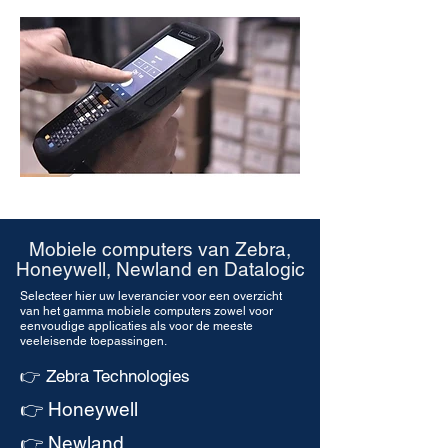
Mobiele computers van
Zebra
,
Honeywell,
Newland
en Datalogic
Selecteer hier uw leverancier voor een overzicht
van het gamma mobiele computers zowel voor
eenvoudige applicaties als voor de meeste
veeleisende toepassingen.
👉 Zebra Technologies
👉 Honeywell
👉 Newland