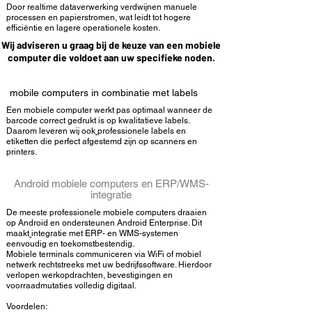
Door realtime dataverwerking verdwijnen manuele
processen en papierstromen, wat leidt tot hogere
efficiëntie en lagere operationele kosten.
Wij
adviseren
u graag bij de keuze van een mobiele
computer die voldoet aan uw specifieke noden.
mobile computers in combinatie met labels
Een mobiele computer werkt pas optimaal wanneer de
barcode correct gedrukt is op kwalitatieve
labels
.
Daarom leveren wij ook
professionele labels en
etiketten die perfect afgestemd zijn op scanners en
printers.
Android mobiele computers
en ERP/
WMS-
integratie
De meeste professionele mobiele computers draaien
op Android en ondersteunen Android Enterprise. Dit
maakt
integratie met ERP- en WMS-systemen
eenvoudig en toekomstbestendig.
Mobiele terminals communiceren via WiFi of mobiel
netwerk rechtstreeks met uw bedrijfssoftware. Hierdoor
verlopen werkopdrachten, bevestigingen en
voorraadmutaties volledig digitaal.
Voordelen: