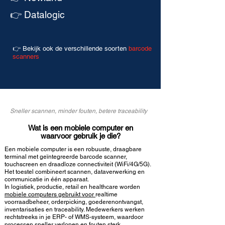
👉 Datalogic
👉 Bekijk ook de verschillende soorten
barcode
scanners
Sneller scannen, minder fouten, betere traceability
Wat is een mobiele computer en
waarvoor gebruik je die?
Een mobiele computer is een robuuste, draagbare
terminal met geïntegreerde barcode scanner,
touchscreen en draadloze connectiviteit (WiFi/4G/5G).
Het toestel combineert scannen, dataverwerking en
communicatie in één apparaat.
In logistiek, productie, retail en healthcare worden
mobiele computers gebruikt voor
realtime
voorraadbeheer, orderpicking, goederenontvangst,
inventarisaties en traceability
. Medewerkers werken
rechtstreeks in je ERP- of WMS-systeem, waardoor
processen sneller verlopen en fouten sterk