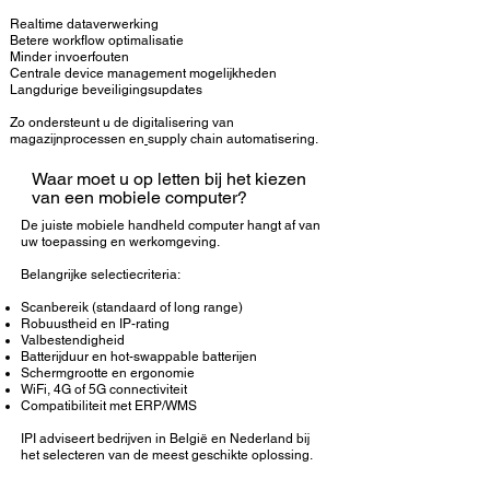
Realtime dataverwerking
Betere workflow optimalisatie
Minder invoerfouten
Centrale device management mogelijkheden
Langdurige beveiligingsupdates
Zo ondersteunt u de digitalisering van
magazijnprocessen en
supply chain automatisering
.
Waar moet u op letten bij het kiezen
van een mobiele computer?
De juiste
mobiele handheld computer
hangt af van
uw toepassing en werkomgeving.
Belangrijke selectiecriteria:
Scanbereik (standaard of long range)
Robuustheid en IP-rating
Valbestendigheid
Batterijduur en hot-swappable batterijen
Schermgrootte en ergonomie
WiFi, 4G of 5G connectiviteit
Compatibiliteit met ERP/WMS
IPI adviseert bedrijven in België en Nederland
bij
het selecteren van de meest geschikte oplossing.