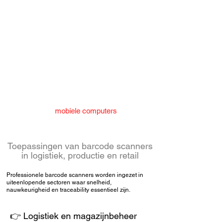
Selecteer hier uw leverancier voor een overzicht
van het gamma barcode scanners zowel voor
eenvoudige applicaties als voor de meeste
veeleisende toepassingen.
👉 Zebra Technologies
👉 Honeywell
👉 Newland
👉 Datalogic
👉 Bekijk alle
mobiele computers
en
barcode terminals
Toepassingen van barcode scanners
in logistiek, productie en retail
Professionele barcode scanners worden ingezet in
uiteenlopende sectoren waar snelheid,
nauwkeurigheid en traceability essentieel zijn.
👉 Logistiek en
magazijnbeheer