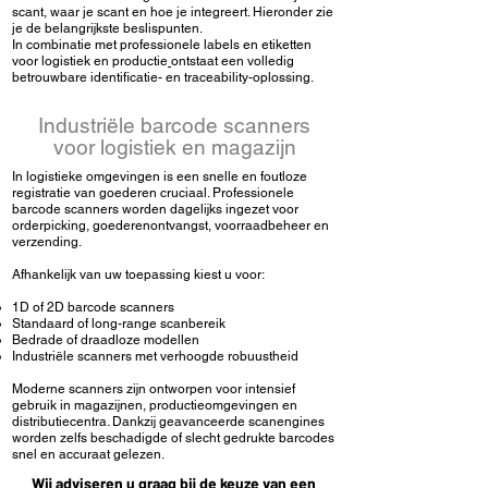
scant, waar je scant en hoe je integreert. Hieronder zie
je de belangrijkste beslispunten.
In combinatie met
professionele labels en etiketten
voor logistiek en productie
ontstaat een volledig
betrouwbare identificatie- en traceability-oplossing.
Industriële barcode scanners
voor logistiek en magazijn
In logistieke omgevingen is een snelle en foutloze
registratie van goederen cruciaal. Professionele
barcode scanners worden dagelijks ingezet voor
orderpicking, goederenontvangst, voorraadbeheer en
verzending.
Afhankelijk van uw toepassing kiest u voor:
1D of 2D barcode scanners
Standaard of long-range scanbereik
Bedrade of draadloze modellen
Industriële scanners met verhoogde robuustheid
Moderne scanners zijn ontworpen voor intensief
gebruik in magazijnen, productieomgevingen en
distributiecentra. Dankzij geavanceerde scanengines
worden zelfs beschadigde of slecht gedrukte barcodes
snel en accuraat gelezen.
Wij adviseren u graag bij de keuze van een