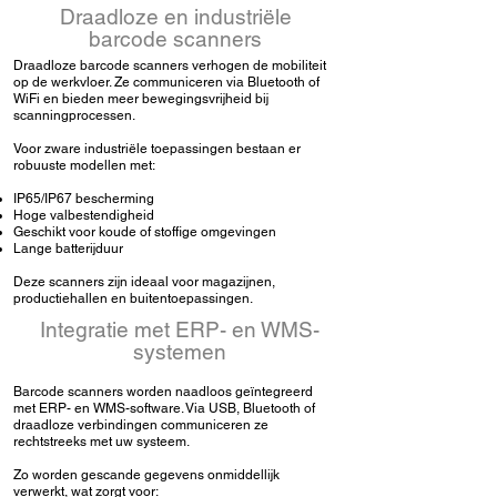
Draadloze en industriële
barcode scanners
Draadloze barcode scanners verhogen de mobiliteit
op de werkvloer. Ze communiceren via Bluetooth of
WiFi en bieden meer bewegingsvrijheid bij
scanningprocessen.
Voor zware industriële toepassingen bestaan er
robuuste modellen met:
IP65/IP67 bescherming
Hoge valbestendigheid
Geschikt voor koude of stoffige omgevingen
Lange batterijduur
Deze scanners zijn ideaal voor magazijnen,
productiehallen en buitentoepassingen.
Integratie met ERP- en
WMS-
systemen
Barcode scanners worden naadloos geïntegreerd
met ERP- en
WMS
-software. Via USB, Bluetooth of
draadloze verbindingen communiceren ze
rechtstreeks met uw systeem.
Zo worden gescande gegevens onmiddellijk
verwerkt, wat zorgt voor: