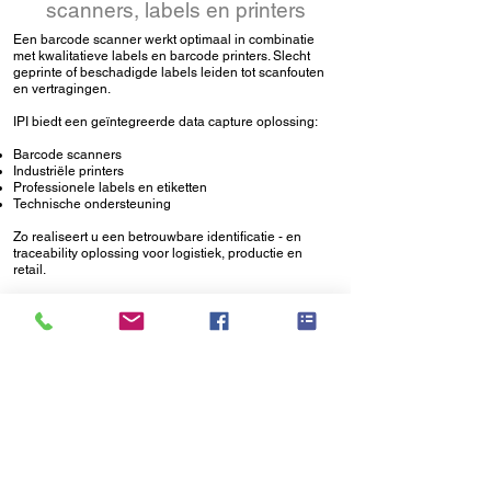
scanners,
labels
en
printers
Een barcode scanner werkt optimaal in combinatie
met kwalitatieve labels en barcode printers. Slecht
geprinte of beschadigde labels leiden tot scanfouten
en vertragingen.
IPI biedt een geïntegreerde data capture oplossing:
Barcode scanners
Industriële printers
Professionele labels en
etiketten
Technische ondersteuning
Zo realiseert u een betrouwbare
identificatie
- en
traceability
oplossing voor logistiek, productie en
retail.
Meer dan alleen scanners