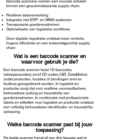
Barcode scanners vormen een cruciale schakel
binnen een geautomatiseerde supply chain.
Realtime dataverwerking
Integratie met ERP- en WMS-systemen
Transparante goederenstromen
Optimalisatie van logistieke workflows
Door digitale registratie ontstaat meer controle,
hogere efficiëntie en een toekomstgerichte supply
chain.
Wat is een barcode scanner en
waarvoor gebruik je die?
Een barcode scanner leest 1D-barcodes
(streepjescodes) en/of 2D-codes (QR, DataMatrix)
zodat producten, locaties of zendingen snel en
foutloos geregistreerd worden. In logistiek en
productie zorgt dat voor realtime voorraadbeheer,
betrouwbare picking en traceability van
goederenstromen. In combinatie met professionele
labels en etiketten
voor logistiek en productie ontstaat
een volledig betrouwbare identificatie- en traceability-
oplossing.
Welke barcode scanner past bij jouw
toepassing?
De beste scanner hangt af van drie keuzes: wat je