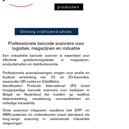
producten
Ontvang vrijblijvend advies
Professionele barcode scanners voor
logistiek, magazijnen en industrie
Een industriële barcode scanner is essentieel voor
efficiënte goederenregistratie in magazijnen,
productiehallen en distributiecentra.
Professionele scanoplossingen zorgen voor snelle en
foutloze verwerking van 1D- en 2D-barcodes,
waaronder QR-codes en DataMatrix.
Identification Products International (IPI) levert
hoogwaardige barcode scanners voor bedrijven in
België en Nederland die inzetten op realtime
dataverwerking, nauwkeurig voorraadbeheer en
volledige traceability.
Onze scanners integreren naadloos met ERP- en
WMS-systemen
en ondersteunen zowel standaard als
long-range scanning in veeleisende industriële
omgevingen.