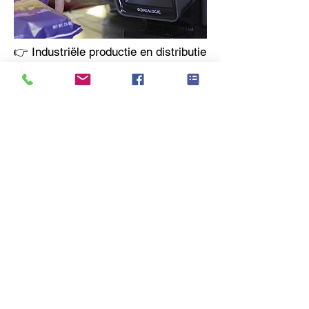
👉 Industriële productie en distributie
In productieomgevingen en distributiecentra zijn
betrouwbaarheid, traceerbaarheid en snelheid
essentieel. Datalogic industriële barcode
scanners, zoals de PowerScan-serie, zijn
ontworpen voor continu gebruik in veeleisende
omgevingen en leveren consistente prestaties,
zelfs bij stof, schokken,
temperatuurschommelingen en hoge
scanvolumes.
Ondersteuning voor kritische processen:
End-to-end traceability van onderdelen en
componenten
Serienummer-, batch- en lotregistratie
Kwaliteitscontrole en procesvalidatie
Verzend- en expeditiecontrole
Productie- en assemblagelijnen
Integratie met ERP-, WMS- en MES-systemen
Door te investeren in industriële Datalogic
scanners verhoogt u de operationele efficiëntie,