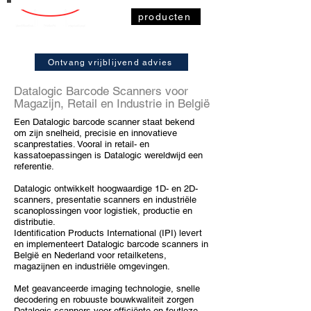
producten
Ontvang vrijblijvend advies
Datalogic Barcode Scanners
voor
Magazijn, Retail en Industrie in België
Een Datalogic barcode scanner staat bekend
om zijn snelheid, precisie en innovatieve
scanprestaties. Vooral in retail- en
kassatoepassingen is Datalogic wereldwijd een
referentie.
Datalogic ontwikkelt hoogwaardige 1D- en 2D-
scanners, presentatie scanners en industriële
scanoplossingen voor logistiek, productie en
distributie.
Identification Products International (IPI) levert
en implementeert Datalogic barcode scanners in
België en Nederland voor retailketens,
magazijnen
en industriële omgevingen.
Met geavanceerde imaging technologie, snelle
decodering en robuuste bouwkwaliteit zorgen
Datalogic scanners voor efficiënte en foutloze