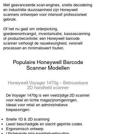
Met geavanceerde scan-engines, snelle decodering
en industriële duurzaamheid zijn Honeywell
scanners ontworpen voor intensief professioneel
gebruik.
Of het nu gaat om
orderpicking
,
goederenontvangst, inventarisatie, kassascanning
of productiecontrole: een Honeywell barcode
scanner verhoogt de nauwkeurigheid, versnelt
processen en minimaliseert fouten.
Populaire Honeywell Barcode
Scanner Modellen
Honeywell Voyager 1470g – Betrouwbare
2D handheld scanner
De Voyager 1470g is een veelzijdige 2D scanner
voor retail en lichte magazijnomgevingen.
Ideaal voor retail en administratieve
toepassingen:
Snelle 1D & 2D scanning
Leest beschadigde en slecht geprinte codes
Ergonomisch ontwerp
Uitstekende prijs-kwaliteitverhouding