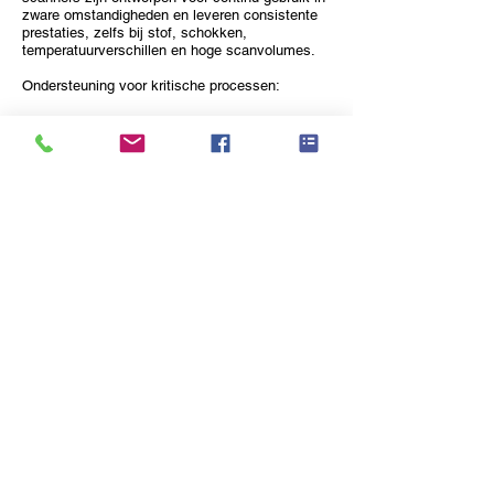
zware omstandigheden en leveren consistente
prestaties, zelfs bij stof, schokken,
temperatuurverschillen en hoge scanvolumes.
Ondersteuning voor kritische processen:
End-to-end traceability van onderdelen en
componenten
Serienummer-, batch- en lotregistratie
Kwaliteitscontrole en procesvalidatie
Verzend- en expeditiecontrole
Productie- en assemblagelijnen
Integratie met ERP-, WMS- en MES-systemen
Door te investeren in industriële
Honeywell
scanners verhoogt u de operationele efficiëntie,
reduceert u manuele fouten en versterkt u
compliance binnen uw supply chain. Het
resultaat: betere datakwaliteit, minder
vertragingen en een meetbare verbetering van
uw operationele ROI.
Veelgestelde vragen - honeywell