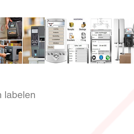
 +32 3 653 59 19
zoeken
Contact
h labelen