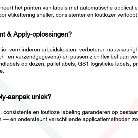
eert het printen van labels met automatische applicati
 etikettering sneller, consistenter en foutlozer verloo
nt & Apply-oplossingen?
ntie, verminderen arbeidskosten, verbeteren nauwkeurig
tch- en verzendgegevens) en passen zich flexibel aan ve
ndlabels
op dozen, palletlabels, GS1 logistieke labels,
pr
e.
ply-aanpak uniek?
e, consistente en foutloze labeling garanderen op besta
ls — en ondersteunt verschillende applicatiemethoden zo