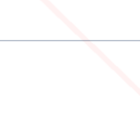
VOLG ONS
Volg ons op social media voor de
laatste nieuws, foto’s, video’s en
aanbiedingen.