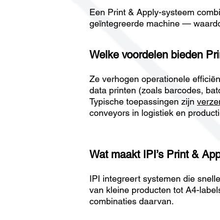
Een Print & Apply-systeem combin
geïntegreerde machine — waardoor
Welke voordelen bieden Pri
Ze verhogen operationele efficië
data printen (zoals barcodes, ba
Typische toepassingen zijn
verze
conveyors in logistiek en producti
Wat maakt IPI’s Print & Ap
IPI integreert systemen die snell
van kleine producten tot A4-labe
combinaties daarvan.