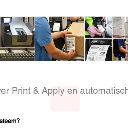
📧
info@identificationproducts.be
📞
singen
er Print & Apply en automatisc
ysteem?