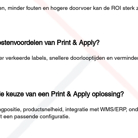
n, minder fouten en hogere doorvoer kan de ROI sterk zi
kostenvoordelen van Print & Apply?
r verkeerde labels, snellere doorlooptijden en vermind
 de keuze van een Print & Apply oplossing?
engpositie, productsnelheid, integratie met WMS/ERP, on
rt een passende configuratie.