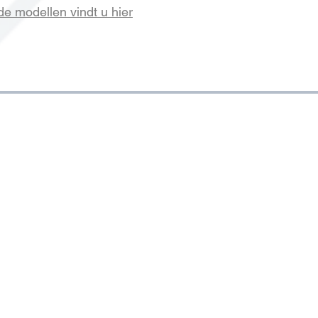
de modellen vindt u hier
OVER ONS
SERVICE EN INFO
Wie zijn we
Verzending
Over ons
Veelgestelde vragen
Onze partners
Contact