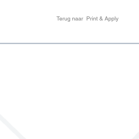
Terug naar Print & Apply
IDENTIFICATIONPRODUCTS.BE
Energielaan 1-3
2950 Kapellen - Belgium