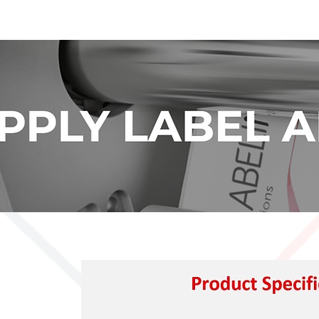
📧
info@identificationproducts.be
📞
singen