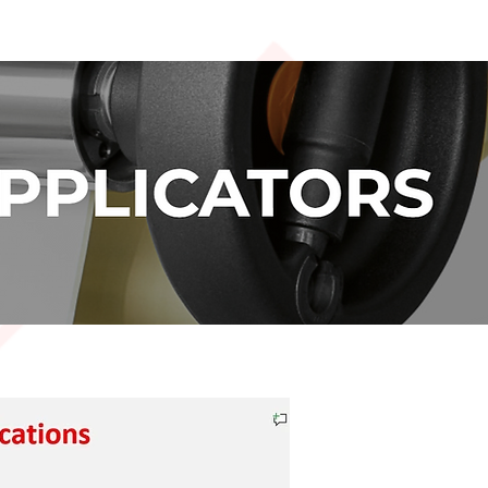
 +32 3 653 59 19
zoeken
Contact