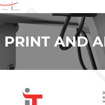
Home
Producten
Oplos
D
s
c