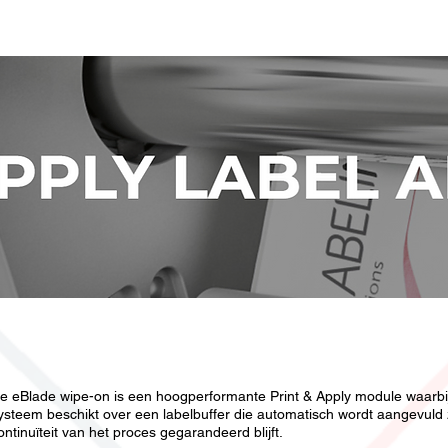
📧
info@identificationproducts.be
📞
singen
e eBlade wipe-on is een hoogperformante Print & Apply module waarbij 
ysteem beschikt over een labelbuffer die automatisch wordt aangevuld
ontinuïteit van het proces gegarandeerd blijft.