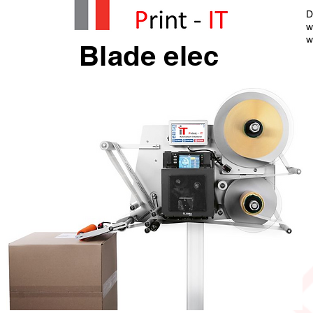
D
w
w
Blade elec