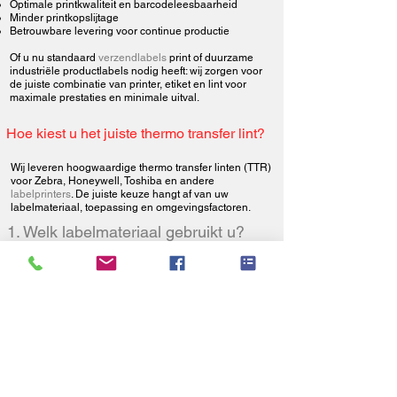
Optimale printkwaliteit en barcodeleesbaarheid
Minder printkopslijtage
Betrouwbare levering voor continue productie
Of u nu standaard
verzendlabels
print of duurzame
industriële productlabels nodig heeft: wij zorgen voor
de juiste combinatie van printer,
etiket
en lint voor
maximale prestaties en minimale uitval.
Hoe kiest u het juiste thermo transfer lint?
Wij leveren hoogwaardige thermo transfer linten (TTR)
voor Zebra, Honeywell, Toshiba en andere
labelprinters
. De juiste keuze hangt af van uw
labelmateriaal, toepassing en omgevingsfactoren.
1. Welk labelmateriaal gebruikt u?
De keuze van het juiste thermo transfer lint begint
bij het labelmateriaal.
Papieren etiketten vereisen meestal een wax lint.
Voor gecoate papieren etiketten is een wax/resin
lint beter geschikt.
Kunststof etiketten zoals PE, PP en PET vragen om
een sterker lint zoals wax/resin of resin.
👉 Hoe gladder of synthetischer het labelmateriaal,
hoe sterker het lint moet zijn.