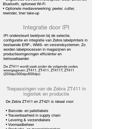
Bluetooth, optioneel Wi-Fi
• Optionele mediaverwerking: peeler, cutter,
rewinder, liner take-up
Integratie door IPI
IPI ondersteunt bedrijven bij de selectie,
configuratie en integratie van Zebra labelprinters in
bestaande ERP-, WMS- en verzendsystemen. Zo
worden labelprocessen in magazijnen en
productieomgevingen efficiënter en
betrouwbaarder.
De ZT411 wordt vaak onder de volgende codes
weergegeven: ZT411, ZT-411, ZT411T, ZT411
(203dpi/300dpi/600dpi)
Toepassingen van de Zebra ZT411 in
logistiek en productie
De Zebra ZT411 en ZT421 is ideaal voor:
•
Barcode- en palletlabels
• Traceerbaarheid in supply chain
•
Levering & verzendlabels
•
Voorraadbeheer