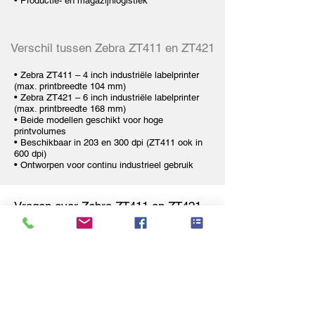
•
Productie- en magazijnlogistiek
Verschil tussen Zebra ZT411 en ZT421
•
Zebra ZT411 – 4 inch industriële labelprinter
(max. printbreedte 104 mm)
•
Zebra ZT421 – 6 inch industriële labelprinter
(max. printbreedte 168 mm)
• Beide modellen geschikt voor hoge
printvolumes
• Beschikbaar in 203 en 300 dpi (ZT411 ook in
600 dpi)
• Ontworpen voor continu industrieel gebruik
Vragen over Zebra ZT411 en ZT421
Zebra-ZT411-labelprinter
Waarom is de Zebra ZT411 geschikt
voor 24/7 industriële omgevingen?