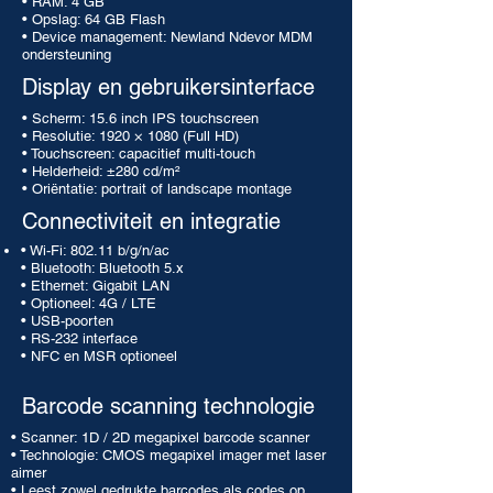
• RAM: 4 GB
• Opslag: 64 GB Flash
• Device management: Newland Ndevor MDM
ondersteuning
Display en gebruikersinterface
• Scherm: 15.6 inch IPS touchscreen
• Resolutie: 1920 × 1080 (Full HD)
• Touchscreen: capacitief multi-touch
• Helderheid: ±280 cd/m²
• Oriëntatie: portrait of landscape montage
Connectiviteit en integratie
• Wi-Fi: 802.11 b/g/n/ac
• Bluetooth: Bluetooth 5.x
• Ethernet: Gigabit LAN
• Optioneel: 4G / LTE
• USB-poorten
• RS-232 interface
• NFC en MSR optioneel
Barcode scanning technologie
• Scanner: 1D / 2D megapixel barcode scanner
• Technologie: CMOS megapixel imager met laser
aimer
• Leest zowel gedrukte barcodes als codes op