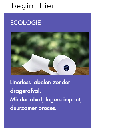
begint hier
ECOLOGIE
Linerless labelen zonder
dragerafval.
Minder afval, lagere impact,
duurzamer proces.