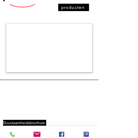
producten
IDENTIFICATIONPRODUCTS.BE
OVER ONS
Veelgestelde vragen
+32 3 653 59 19
info@identificationproducts.be
Duurzaamheidsbrochure