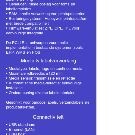
• Geheugen: ruime opslag voor fonts en
labeltemplates
• RAM: snelle verwerking van printopdrachten
• Besturingssysteem: Honeywell printerplatform
met brede compatibiliteit
• Firmware-emulaties: ZPL, DPL, IPL voor
eenvoudige integratie
De PC41E is ontworpen voor snelle
implementatie in bestaande systemen zoals
ERP,
WMS
en POS.
Media & labelverwerking
• Mediatype: labels, tags en continue media
• Maximale rolbreedte: ±120 mm
• Media sensor: transmissie en reflectie
• Automatische media-detectie: eenvoudige
installatie
• Ondersteuning diverse labelmaterialen
Geschikt voor
barcode labels
, v
erzendlabels
en
productetiketten.
Connectiviteit
• USB standaard
• Ethernet (LAN)
• USB host