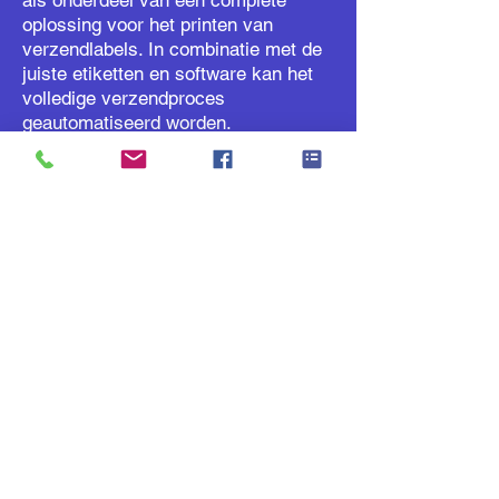
als onderdeel van een complete
oplossing voor het printen van
verzendlabels. In combinatie met de
juiste etiketten en software kan het
volledige verzendproces
geautomatiseerd worden.
👉
Ontdek onze oplossing voor
verzendlabels en logistiek
In productfiches zie je vaak
Honeywell PC41E
codes
zoals:
PC41E‑D203203 dpi, standaardmodel
PC41E‑D300300 dpi, standaardmodel
PC41E‑D203‑EU203 dpi, EU‑voeding
PC41E‑D300‑EU300 dpi, EU‑voeding