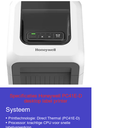
Specificaties Honeywell PC41E-D
desktop label printer
Systeem
• Printtechnologie: Direct Thermal (PC41E-D)
• Processor: krachtige CPU voor snelle
labelverwerking