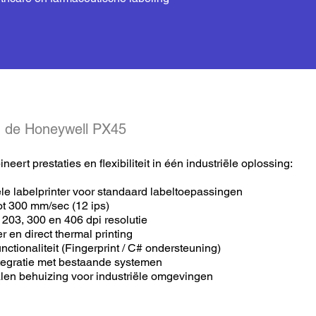
n de Honeywell PX45
eert prestaties en flexibiliteit in één industriële oplossing:
ële labelprinter voor standaard labeltoepassingen
ot 300 mm/sec (12 ips)
 203, 300 en 406 dpi resolutie
r en direct thermal printing
unctionaliteit (Fingerprint / C# ondersteuning)
tegratie met bestaande systemen
en behuizing voor industriële omgevingen