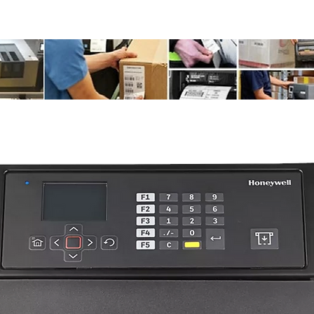
📧
info@identificationproducts.be
📞
singen