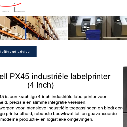
Home
Producten
Oplos
jblijvend advies
ll
PX45 industriële labelprinter
(4 inch)
is een krachtige 4-inch industriële labelprinter voor
heid, precisie en slimme integratie vereisen.
tworpen voor intensieve industriële toepassingen en biedt een
ge printsnelheid, robuuste bouwkwaliteit en geavanceerde
r moderne productie- en logistieke omgevingen.