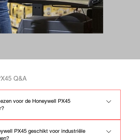
 PX45 Q&A
ezen voor de Honeywell PX45
r?
ll PX45 combineert hoge printsnelheid met
terfunctionaliteiten, waardoor bedrijven efficiënter
ywell PX45 geschikt voor industriële
nen produceren en integreren in hun processen.
gen?