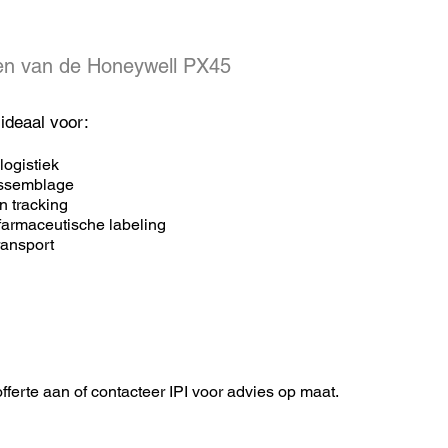
en van de Honeywell PX45
ideaal voor:
ogistiek
assemblage
n tracking
farmaceutische labeling
transport
fferte aan of contacteer IPI voor advies op maat.