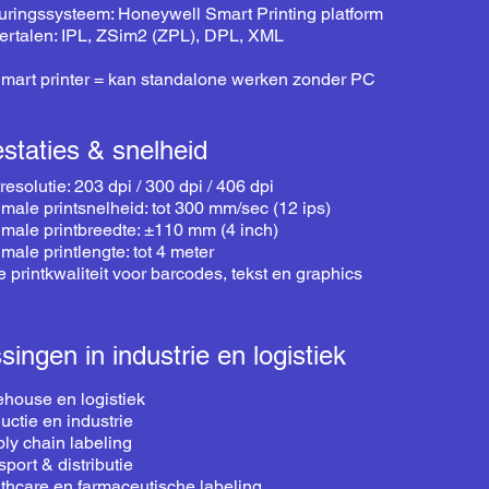
uringssysteem: Honeywell Smart Printing platform
tertalen: IPL, ZSim2 (ZPL), DPL, XML
mart printer = kan standalone werken zonder PC
estaties & snelheid
tresolutie: 203 dpi / 300 dpi / 406 dpi
male printsnelheid: tot 300 mm/sec (12 ips)
male printbreedte: ±110 mm (4 inch)
male printlengte: tot 4 meter
 printkwaliteit voor barcodes, tekst en graphics
ingen in industrie en logistiek
house en logistiek
uctie en industrie
ly chain labeling
sport & distributie
thcare en farmaceutische labeling