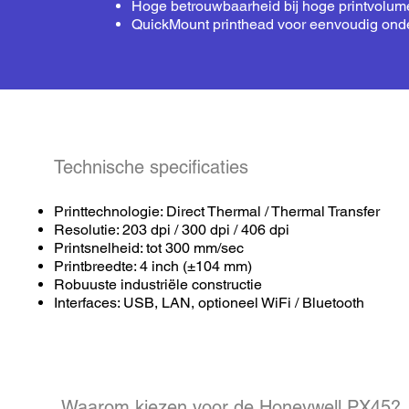
Hoge betrouwbaarheid bij hoge printvolum
QuickMount printhead voor eenvoudig on
Technische specificaties
Printtechnologie: Direct Thermal / Thermal Transfer
Resolutie: 203 dpi / 300 dpi / 406 dpi
Printsnelheid: tot 300 mm/sec
Printbreedte: 4 inch (±104 mm)
Robuuste industriële constructie
Interfaces: USB, LAN, optioneel WiFi / Bluetooth
Waarom kiezen voor de Honeywell PX45?