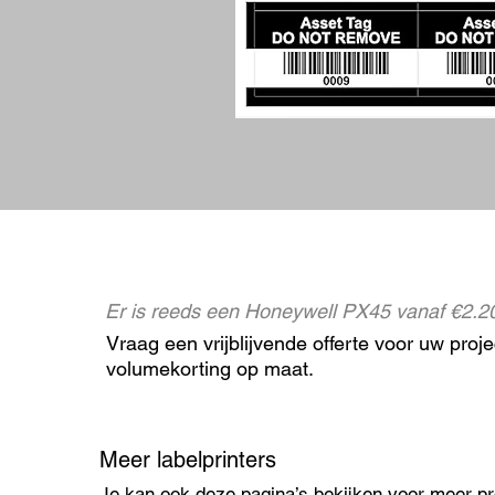
Er is reeds een Honeywell PX45 vanaf €2.20
Vraag een vrijblijvende offerte voor uw projec
volumekorting op maat.
Meer labelprinters
Je kan ook deze pagina’s bekijken voor meer p