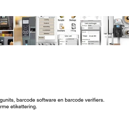
 +32 3 653 59 19
zoeken
Contact
units, barcode software en barcode verifiers.
me etikettering.