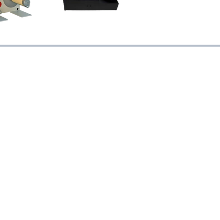
VOLG ONS
Volg ons op social media voor de
laatste nieuws, foto’s, video’s en
aanbiedingen.