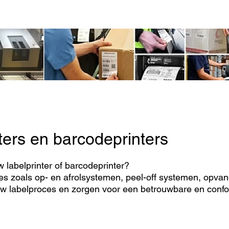
📧
info@identificationproducts.be
📞
singen
ters en barcodeprinters
 labelprinter of barcodeprinter?
s zoals op- en afrolsystemen, peel-off systemen, opvang
uw labelproces en zorgen voor een betrouwbare en confor