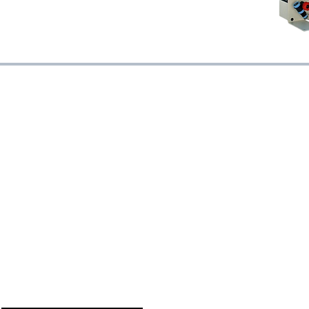
OVER ONS
SERVICE EN INFO
Wie zijn we
Verzending
Over ons
Veelgestelde vragen
Onze partners
Contact