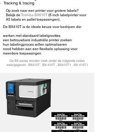
Tracking & tracing
Op zoek naar een printer voor grotere labels?
Bekijk de
Toshiba BX610T
(6 inch labelprinter voor
A5 labels en pallet toepassingen).
De BX410T is de ideale keuze voor bedrijven die:
werken met standaard labelgroottes
een betrouwbare industriële printer zoeken
hun labelingproces willen optimaliseren
nood hebben aan een flexibele oplossing voor
meerdere toepassingen
De BX series worden vaak onder de volgende codes
weergegeven : BX410T , BX-410T , BX410T1 , BX-410T1