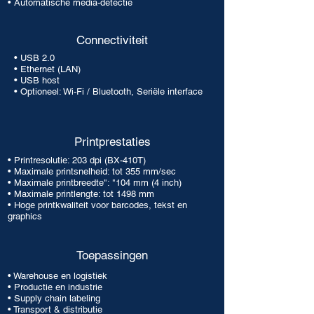
• Automatische media-detectie
Connectiviteit
• USB 2.0
• Ethernet (LAN)
• USB host
• Optioneel: Wi-Fi / Bluetooth, Seriële interface
Printprestaties
• Printresolutie: 203 dpi (BX-410T)
• Maximale printsnelheid: tot 355 mm/sec
• Maximale printbreedte": "104 mm (4 inch)
• Maximale printlengte: tot 1498 mm
• Hoge printkwaliteit voor barcodes, tekst en
graphics
Toepassingen
•
Warehouse en logistiek
• Productie en industrie
• Supply chain labeling
•
Transport & distributie