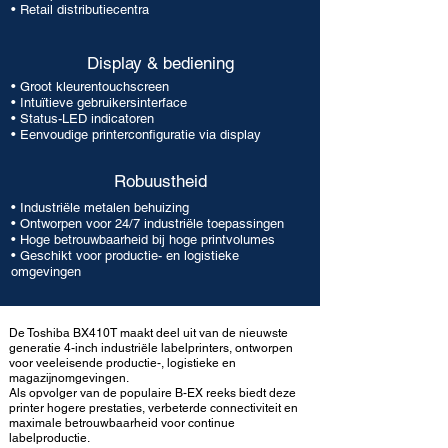
• Retail distributiecentra
Display & bediening
• Groot kleurentouchscreen
• Intuïtieve gebruikersinterface
• Status-LED indicatoren
• Eenvoudige printerconfiguratie via display
Robuustheid
• Industriële metalen behuizing
• Ontworpen voor 24/7 industriële toepassingen
• Hoge betrouwbaarheid bij hoge printvolumes
• Geschikt voor productie- en logistieke
omgevingen
De Toshiba BX410T maakt deel uit van de nieuwste
generatie 4-inch industriële labelprinters, ontworpen
voor veeleisende productie-, logistieke en
magazijnomgevingen.
Als opvolger van de populaire B-EX reeks biedt deze
printer hogere prestaties, verbeterde connectiviteit en
maximale betrouwbaarheid voor continue
labelproductie.