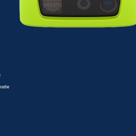
s
n
ratie