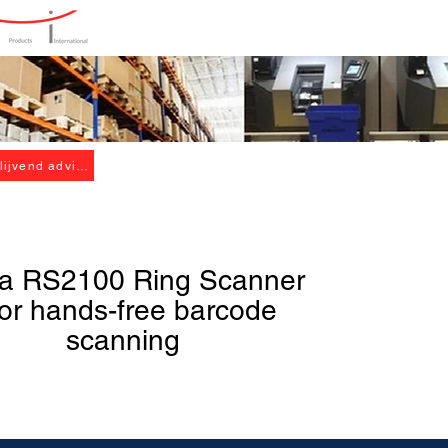
Home
Producten
Oplos
Ontvang vrijblijvend advies
a RS2100 Ring Scanner
or hands-free barcode
scanning