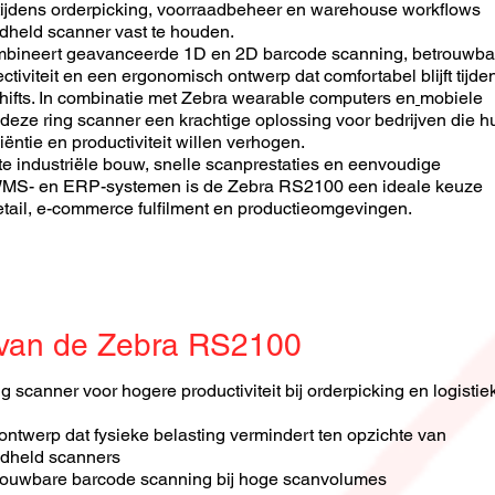
tijdens orderpicking, voorraadbeheer en warehouse workflows
dheld scanner vast te houden.
ineert geavanceerde 1D en 2D barcode scanning, betrouwba
tiviteit en een ergonomisch ontwerp dat comfortabel blijft tijde
hifts. In combinatie met
Zebra wearable computers
en
mobiele
deze ring scanner een krachtige oplossing voor bedrijven die h
ëntie en productiviteit willen verhogen.
e industriële bouw, snelle scanprestaties en eenvoudige
 WMS- en ERP-systemen is de Zebra RS2100 een ideale keuze
 retail, e-commerce fulfilment en productieomgevingen.
 van de Zebra RS2100
g scanner voor hogere productiviteit bij orderpicking en logistie
ntwerp dat fysieke belasting vermindert ten opzichte van
ndheld scanners
trouwbare barcode scanning bij hoge scanvolumes