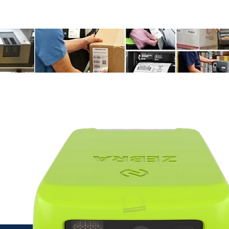
📧
info@identificationproducts.be
📞
singen