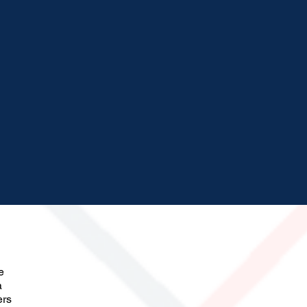
e
a
ers