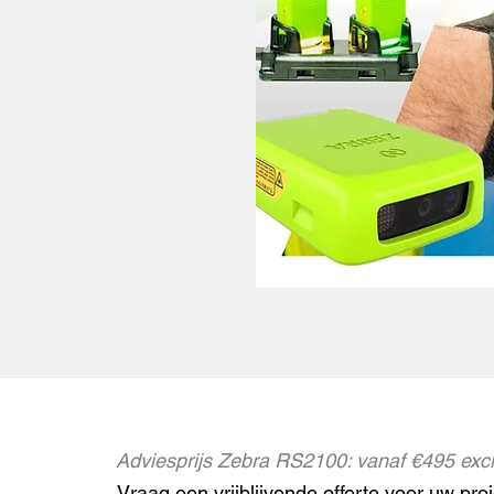
Adviesprijs Zebra RS2100: vanaf €495 exc
Vraag een vrijblijvende offerte voor uw proj