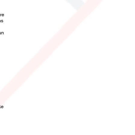
re
ns
un
ke