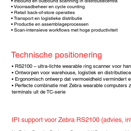
• Inbound en outbound scanning in distributiecentra
• Voorraadbeheer en cycle counting
• Retail back-of-store operaties
• Transport en logistieke distributie
• Productie en assemblageprocessen
• Scan-intensieve workflows met hoge productiviteit
Technische positionering
• RS2100 – ultra-lichte wearable ring scanner voor ha
• Ontworpen voor warehouse, logistiek en distributie
• Ergonomisch ontwerp dat vermoeidheid vermindert en
• Perfecte combinatie met Zebra wearable computers 
terminals uit de TC-serie
IPI support voor Zebra RS2100 (advies, int