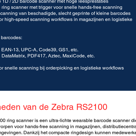
 1D / 2D barcode scanner met hoge leesprestaties
ring scanner met trigger voor snelle hands-free scanning
canning van beschadigde, slecht geprinte of kleine barcodes
r high-speed scanning workflows in magazijnen en logistieke
 barcodes:
 EAN-13, UPC-A, Code39, GS1, etc.
DataMatrix, PDF417, Aztec, MaxiCode, etc.​
r snelle scanning bij orderpicking en logistieke workflows
heden van de Zebra RS2100
 ring scanner is een ultra-lichte wearable barcode scanner di
worpen voor hands-free scanning in magazijnen, distributiecentr
omgevingen. Dankzij het compacte ringdesign kunnen medewerk